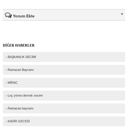
Yorum Ekle
Ad Soyad(*)
DİĞER HABERLER
Mail
-
BAŞKANLIK SECİMİ
Telefon
-
Ramazan Bayramı
Mesajınız(*)
-
MİRAC
-
Loç yöresi dernek secimi
IP Adresiniz
-
Ramazan bayramı
216.73.216.159
Güvenlik kodu
-
KADİR GECESİ