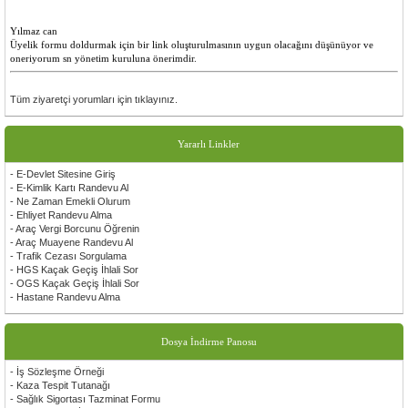
Yılmaz can
Üyelik formu doldurmak için bir link oluşturulmasının uygun olacağını düşünüyor ve
oneriyorum sn yönetim kuruluna önerimdir.
Tüm ziyaretçi yorumları için tıklayınız.
Yararlı Linkler
- E-Devlet Sitesine Giriş
- E-Kimlik Kartı Randevu Al
- Ne Zaman Emekli Olurum
- Ehliyet Randevu Alma
- Araç Vergi Borcunu Öğrenin
- Araç Muayene Randevu Al
- Trafik Cezası Sorgulama
- HGS Kaçak Geçiş İhlali Sor
- OGS Kaçak Geçiş İhlali Sor
- Hastane Randevu Alma
Dosya İndirme Panosu
- İş Sözleşme Örneği
- Kaza Tespit Tutanağı
- Sağlık Sigortası Tazminat Formu