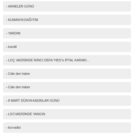
-
ANNELER GÜNÜ
-
KUMANYA DAĞITIM
-
YARDIM
-
kandil
-
LOÇ VADİSİNDE İKİNCİ DEFA ‘’HES’’e İPTAL KARARI...
-
Cide den haber
-
Cide den haber
-
8 MART DÜNYA KADINLAR GÜNÜ
-
LOCVADİSİNDE YANGIN
-
locvadisi