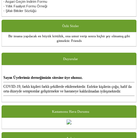
- Asgari Geçim İndirim Formu
- Yıllık Faaliyet Formu Örneği
- Şifalı Bitkiler Sözlüğü
Özlü Sözler
Bir insana yapılacak en büyük kötülük, ona umut verip sonra hiçbir şey olmamış gibi
gitmektir. Friends
Duyurular
Sayın Üyelerimiz derneğimizin sitesine üye olunuz.
COVID-19, farklı kişileri farklı şekillerde etkilemektedir. Enfekte kişilerin çoğu, hafif ila
orta düzeyde semptomlar geliştirmekte ve hastaneye kaldırılmadan iyileşmektedir.
En yaygın semptomlar:
ateş
kuru öksürük
Kastamonu Hava Durumu
yorgunluk
daha seyrek görülen semptomlar:
ağrı ve sızı
boğaz ağrısı
ishal
konjunktivit