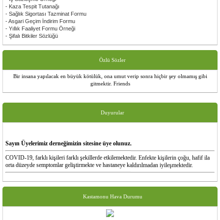
- Kaza Tespit Tutanağı
- Sağlık Sigortası Tazminat Formu
- Asgari Geçim İndirim Formu
- Yıllık Faaliyet Formu Örneği
- Şifalı Bitkiler Sözlüğü
Özlü Sözler
Bir insana yapılacak en büyük kötülük, ona umut verip sonra hiçbir şey olmamış gibi
gitmektir. Friends
Duyurular
Sayın Üyelerimiz derneğimizin sitesine üye olunuz.
COVID-19, farklı kişileri farklı şekillerde etkilemektedir. Enfekte kişilerin çoğu, hafif ila
orta düzeyde semptomlar geliştirmekte ve hastaneye kaldırılmadan iyileşmektedir.
En yaygın semptomlar:
ateş
kuru öksürük
Kastamonu Hava Durumu
yorgunluk
daha seyrek görülen semptomlar:
ağrı ve sızı