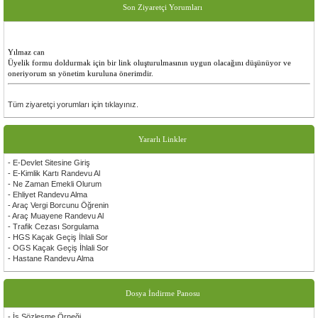
Son Ziyaretçi Yorumları
Yılmaz can
Üyelik formu doldurmak için bir link oluşturulmasının uygun olacağını düşünüyor ve
oneriyorum sn yönetim kuruluna önerimdir.
Tüm ziyaretçi yorumları için tıklayınız.
Yararlı Linkler
- E-Devlet Sitesine Giriş
- E-Kimlik Kartı Randevu Al
- Ne Zaman Emekli Olurum
- Ehliyet Randevu Alma
- Araç Vergi Borcunu Öğrenin
- Araç Muayene Randevu Al
- Trafik Cezası Sorgulama
- HGS Kaçak Geçiş İhlali Sor
- OGS Kaçak Geçiş İhlali Sor
- Hastane Randevu Alma
Dosya İndirme Panosu
- İş Sözleşme Örneği