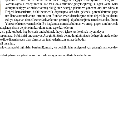
Şahsım ve Yönetim Kurulumuz adına sizleri saygı ve sevgiyle selamlıyorum… ‘Loç yöres
Yardımlaşma Derneği’miz in 14 Ocak 2024 tarihinde gerçekleştirdiği Olağan Genel Kuru
olduğunuz ilgiye ve bizlere vermiş olduğunuz desteğe şahsım ve yönetim kurulum adına t
Değerli hemşerilerim, birlik-beraberlik, dayanışma, örf-adet, gelenek- göreneklerimizi yaş
nesillere aktarmak adına kurulmuştur. Bundan evvel dernekleşme adına değerli büyüklerimi
eskiye dayanan dernekleşme faaliyetlerinin çekirdeği diyebileceğimiz temelleri attılar. De
Yöresine hizmet vermektedir. Bu bağlamda aramızda bulunan ve emeği geçen tüm kurucul
daşlara şahsım ve yönetim kurulum adına teşekkür ederim.
 şu gök kubbede hoş bir seda bırakabilmek, hayırlı işlere vesile olmak niyetindeyiz.’’
 kopamayız, birbirimizi unutamayız. Acı günümüzde de mutlu günümüzde de hep bir arada oldu
kilde düzenlenecek olan tüm sosyal faaliyetlerimizin amacı da budur.
i insanları,
ahip çıkmaya birliğimizin, beraberliğimizin, kardeşliğimizin pekişmesi için çaba göstermeye dav
 sizleri şahsım ve yönetim kurulum adına saygı ve sevgilerimle selamlarım
1