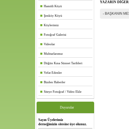
YAZARIN DİĞER
Hamitli Köyü
-
BAŞKANIN ME
Şenköy Köyü
Köylerimiz
Fotoğraf Galerisi
Videolar
Muhtarlarımız
Düğün Kına Sünnet Tarihleri
Vefat Edenler
Bizden Haberler
Siteye Fotoğraf / Video Ekle
Duyurular
Sayın Üyelerimiz
derneğimizin sitesine üye olunuz.