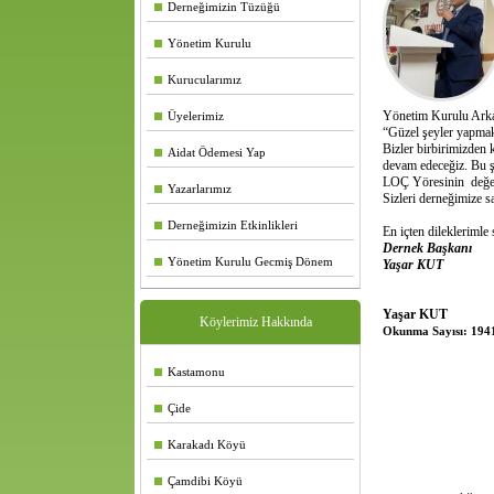
Derneğimizin Tüzüğü
Yönetim Kurulu
Kurucularımız
Yönetim Kurulu Arka
Üyelerimiz
“Güzel şeyler yapmak,
Bizler birbirimizden
Aidat Ödemesi Yap
devam edeceğiz. Bu şe
LOÇ Yöresinin değerl
Yazarlarımız
Sizleri derneğimize s
Derneğimizin Etkinlikleri
En içten dileklerimle
Dernek Başkanı
Yönetim Kurulu Gecmiş Dönem
Yaşar KUT
Yaşar KUT
Köylerimiz Hakkında
Okunma Sayısı: 194
Kastamonu
Çide
Karakadı Köyü
Çamdibi Köyü