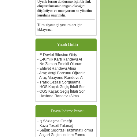
oluşturulmasının uygun olacağını
düşünüyor ve oneriyorum sn yönetim
kuruluna önerimdir.
Tüm ziyaretçi yorumları için
tıklayınız.
Yararlı Linkler
- E-Devlet Sitesine Giriş
- E-Kimlik Kartı Randevu Al
- Ne Zaman Emekli Olurum
- Ehliyet Randevu Alma
- Araç Vergi Borcunu Öğrenin
- Araç Muayene Randevu Al
- Trafik Cezası Sorgulama
- HGS Kaçak Geçiş İhlali Sor
- OGS Kaçak Geçiş İhlali Sor
- Hastane Randevu Alma
Dosya İndirme Panosu
- İş Sözleşme Örneği
- Kaza Tespit Tutanağı
- Sağlık Sigortası Tazminat Formu
- Asgari Geçim İndirim Formu