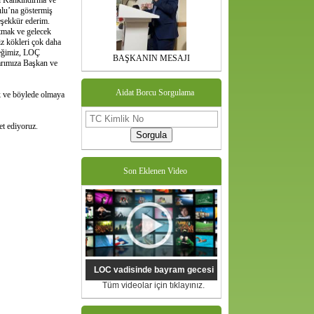
i Kankındırma ve
lu’na göstermiş
eşekkür ederim.
atmak ve gelecek
z kökleri çok daha
rneğimiz, LOÇ
BAŞKANIN MESAJI
arımıza Başkan ve
Aidat Borcu Sorgulama
k ve böylede olmaya
et ediyoruz.
Sorgula
Son Eklenen Video
LOC vadisinde bayram gecesi
Tüm videolar için tıklayınız.