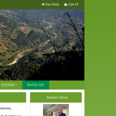
Üye Girişi
Üye Ol
İLETİŞİM
BAĞIŞ YAP
Başkan'ın Mesajı
uklarımız,