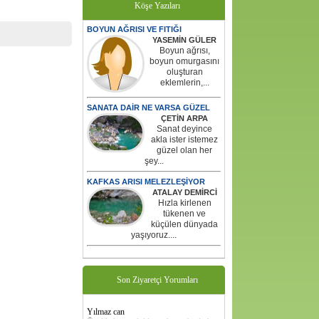
Köşe Yazıları
BOYUN AĞRISI VE FITIĞI
YASEMİN GÜLER
Boyun ağrısı,
boyun omurgasını
oluşturan
eklemlerin,...
SANATA DAİR NE VARSA GÜZEL
ÇETİN ARPA
Sanat deyince
akla ister istemez
güzel olan her
şey...
KAFKAS ARISI MELEZLEŞİYOR
ATALAY DEMİRCİ
Hızla kirlenen
tükenen ve
küçülen dünyada
yaşıyoruz....
Son Ziyaretçi Yorumları
Yılmaz can
Üyelik formu doldurmak için bir link