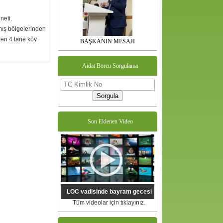
neti.
mış bölgelerinden
ren 4 tane köy
BAŞKANIN MESAJI
Aidat Borcu Sorgulama
Sorgula
Son Eklenen Video
LOC vadisinde bayram gecesi
Tüm videolar için tıklayınız.