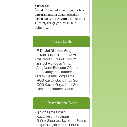
Yılmaz can
Üyelik formu doldurmak için bir link
oluşturulmasının uygun olacağını
düşünüyor ve oneriyorum sn yönetim
kuruluna önerimdir.
Tüm ziyaretçi yorumları için
tıklayınız.
Yararlı Linkler
- E-Devlet Sitesine Giriş
- E-Kimlik Kartı Randevu Al
- Ne Zaman Emekli Olurum
- Ehliyet Randevu Alma
- Araç Vergi Borcunu Öğrenin
- Araç Muayene Randevu Al
- Trafik Cezası Sorgulama
- HGS Kaçak Geçiş İhlali Sor
- OGS Kaçak Geçiş İhlali Sor
- Hastane Randevu Alma
Dosya İndirme Panosu
- İş Sözleşme Örneği
- Kaza Tespit Tutanağı
- Sağlık Sigortası Tazminat Formu
- Asgari Geçim İndirim Formu