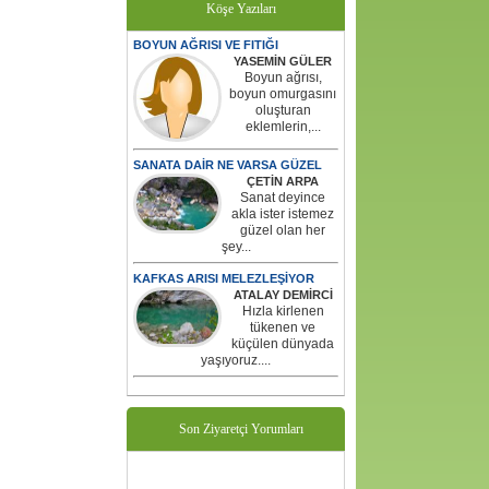
Köşe Yazıları
BOYUN AĞRISI VE FITIĞI
YASEMİN GÜLER
Boyun ağrısı,
boyun omurgasını
oluşturan
eklemlerin,...
SANATA DAİR NE VARSA GÜZEL
ÇETİN ARPA
Sanat deyince
akla ister istemez
güzel olan her
şey...
KAFKAS ARISI MELEZLEŞİYOR
ATALAY DEMİRCİ
Hızla kirlenen
tükenen ve
küçülen dünyada
yaşıyoruz....
Son Ziyaretçi Yorumları